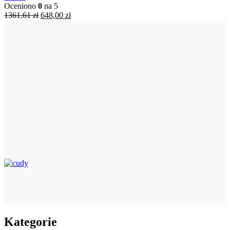
Oceniono
0
na 5
Pierwotna
Aktualna
1361,61
zł
648,00
zł
cena
cena
wynosiła:
wynosi:
1361,61 zł.
648,00 zł.
Kategorie