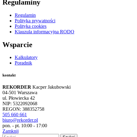
Regulaminy
Regulamin
Polityka prywatności
Polityka cookies
Klauzula informacyjna RODO
Wsparcie
Kalkulatory
Poradnik
kontakt
REKORDER
Kacper Jakubowski
04-501 Warszawa
ul. Płowiecka 42
NIP: 5322092068
REGON: 388352758
505 660 661
biuro@rekorder.pl
pon. - pt. 10:00 - 17:00
Zamknij