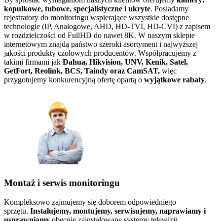
kopułkowe, tubowe, specjalistyczne i ukryte
. Posiadamy
rejestratory do monitoringu wspierające wszystkie dostępne
technologie (IP, Analogowe, AHD, HD-TVI, HD-CVI) z zapisem
w rozdzielczości od FullHD do nawet 8K. W naszym sklepie
internetowym znajdą państwo szeroki asortyment i najwyższej
jakości produkty czołowych producentów. Współpracujemy z
takimi firmami jak
Dahua, Hikvision, UNV, Kenik, Satel,
GetFort, Reolink, BCS, Taindy oraz CamSAT,
więc
przygotujemy konkurencyjną ofertę opartą o
wyjątkowe rabaty
.
Montaż i serwis monitoringu
Kompleksowo zajmujemy się doborem odpowiedniego
sprzętu.
Instalujemy, montujemy, serwisujemy, naprawiamy i
usprawniamy
obecnie zainstalowane systemy telewizji