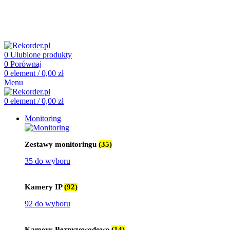
505 660 661
biuro@rekorder.pl
505 660 661
biuro@rekorder.pl
0
Ulubione produkty
0
Porównaj
0
element
/
0,00
zł
Menu
0
element
/
0,00
zł
Monitoring
Zestawy monitoringu
(35)
35 do wyboru
Kamery IP
(92)
92 do wyboru
Kamery Bezprzewodowe
(14)