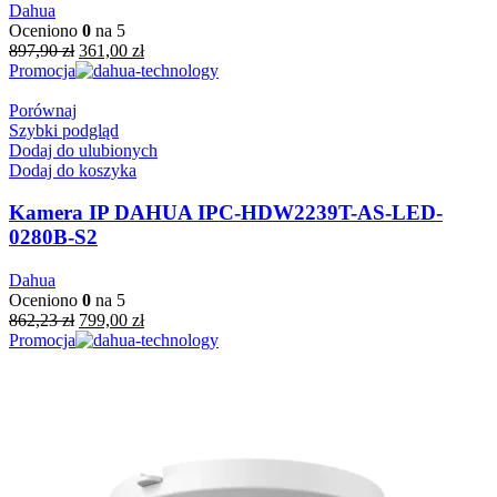
Dahua
Oceniono
0
na 5
Pierwotna
Aktualna
897,90
zł
361,00
zł
cena
cena
Promocja
wynosiła:
wynosi:
897,90 zł.
361,00 zł.
Porównaj
Szybki podgląd
Dodaj do ulubionych
Dodaj do koszyka
Kamera IP DAHUA IPC-HDW2239T-AS-LED-
0280B-S2
Dahua
Oceniono
0
na 5
Pierwotna
Aktualna
862,23
zł
799,00
zł
cena
cena
Promocja
wynosiła:
wynosi:
862,23 zł.
799,00 zł.