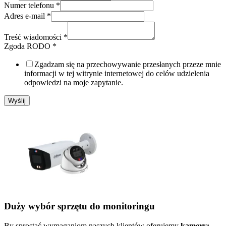
Numer telefonu
*
Adres
Adres e-mail
*
telefonu
e-
Treść wiadomości
*
mail
Zgoda RODO
*
Zgadzam się na przechowywanie przesłanych przeze mnie
informacji w tej witrynie internetowej do celów udzielenia
odpowiedzi na moje zapytanie.
Wyślij
Duży wybór sprzętu do monitoringu
By sprostać wymaganiom naszych klientów oferujemy
kamery: