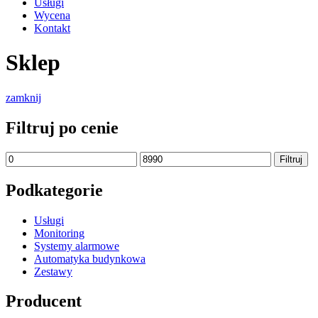
Usługi
Wycena
Kontakt
Sklep
zamknij
Filtruj po cenie
Cena
Cena
Filtruj
min
max
Podkategorie
Usługi
Monitoring
Systemy alarmowe
Automatyka budynkowa
Zestawy
Producent