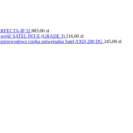
 PERFECTA-IP 32
883,00
zł
8 wejść SATEL INT-E (GRADE 3)
216,00
zł
zprzewodowa czujka uniwersalna Satel AXD-200 DG
245,00
zł