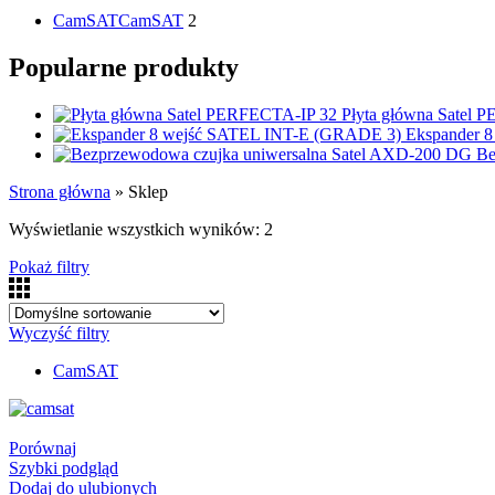
CamSAT
CamSAT
2
Popularne produkty
Płyta główna Satel
Ekspander 
Be
Strona główna
»
Sklep
Wyświetlanie wszystkich wyników: 2
Pokaż filtry
Wyczyść filtry
CamSAT
Porównaj
Szybki podgląd
Dodaj do ulubionych