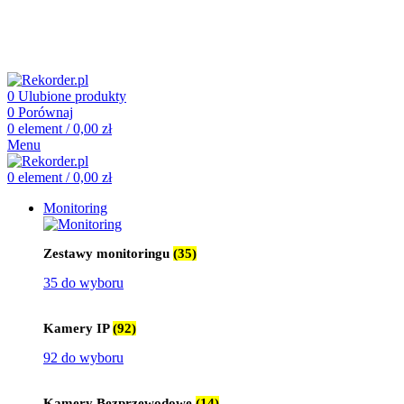
505 660 661
biuro@rekorder.pl
505 660 661
biuro@rekorder.pl
0
Ulubione produkty
0
Porównaj
0
element
/
0,00
zł
Menu
0
element
/
0,00
zł
Monitoring
Zestawy monitoringu
(35)
35 do wyboru
Kamery IP
(92)
92 do wyboru
Kamery Bezprzewodowe
(14)