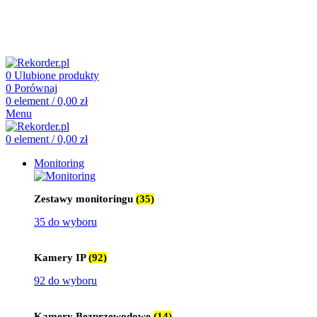
505 660 661
biuro@rekorder.pl
505 660 661
biuro@rekorder.pl
0
Ulubione produkty
0
Porównaj
0
element
/
0,00
zł
Menu
0
element
/
0,00
zł
Monitoring
Zestawy monitoringu
(35)
35 do wyboru
Kamery IP
(92)
92 do wyboru
Kamery Bezprzewodowe
(14)