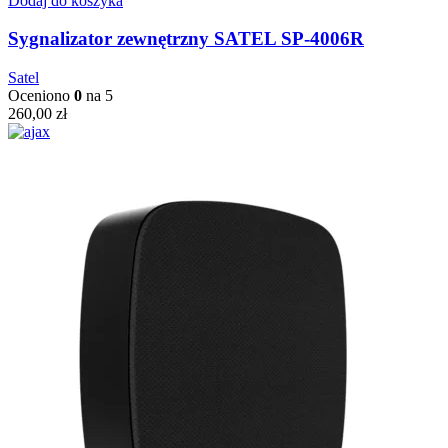
Dodaj do koszyka
Sygnalizator zewnętrzny SATEL SP-4006R
Satel
Oceniono
0
na 5
260,00
zł