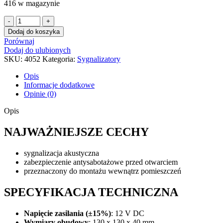
416 w magazynie
ilość
Sygnalizator
Dodaj do koszyka
wewnętrzny
Porównaj
SATEL
Dodaj do ulubionych
SPW-
SKU:
4052
Kategoria:
Sygnalizatory
100
Opis
Informacje dodatkowe
Opinie (0)
Opis
NAJWAŻNIEJSZE CECHY
sygnalizacja akustyczna
zabezpieczenie antysabotażowe przed otwarciem
przeznaczony do montażu wewnątrz pomieszczeń
SPECYFIKACJA TECHNICZNA
Napięcie zasilania (±15%)
: 12 V DC
Wymiary obudowy
: 130 x 130 x 40 mm