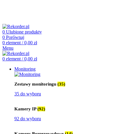
505 660 661
biuro@rekorder.pl
505 660 661
biuro@rekorder.pl
0
Ulubione produkty
0
Porównaj
0
element
/
0,00
zł
Menu
0
element
/
0,00
zł
Monitoring
Zestawy monitoringu
(35)
35 do wyboru
Kamery IP
(92)
92 do wyboru
Kamery Bezprzewodowe
(14)