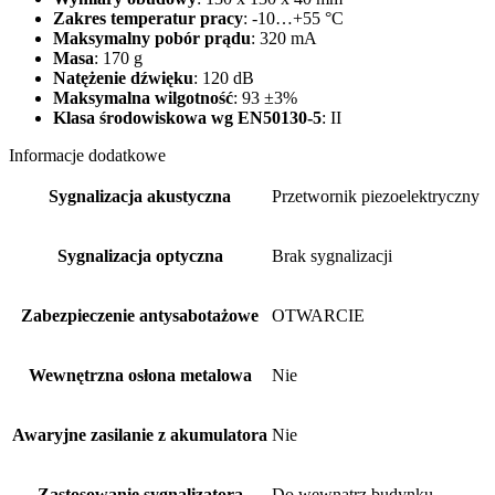
Zakres temperatur pracy
: -10…+55 °C
Maksymalny pobór prądu
: 320 mA
Masa
: 170 g
Natężenie dźwięku
: 120 dB
Maksymalna wilgotność
: 93 ±3%
Klasa środowiskowa wg EN50130-5
: II
Informacje dodatkowe
Sygnalizacja akustyczna
Przetwornik piezoelektryczny
Sygnalizacja optyczna
Brak sygnalizacji
Zabezpieczenie antysabotażowe
OTWARCIE
Wewnętrzna osłona metalowa
Nie
Awaryjne zasilanie z akumulatora
Nie
Zastosowanie sygnalizatora
Do wewnątrz budynku