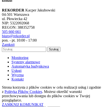
kontakt
REKORDER
Kacper Jakubowski
04-501 Warszawa
ul. Płowiecka 42
NIP: 5322092068
REGON: 388352758
505 660 661
biuro@rekorder.pl
pon. - pt. 10:00 - 17:00
Zamknij
Szukaj
Monitoring
Systemy alarmowe
Automatyka budynkowa
Usługi
Wycena
Kontakt
Strona korzysta z plików cookies w celu realizacji usług i zgodnie
z
Polityką Plików Cookies
. Możesz określić warunki
przechowywania lub dostępu do plików cookies w Twojej
przeglądarce.
ZAMKNIJ KOMUNIKAT