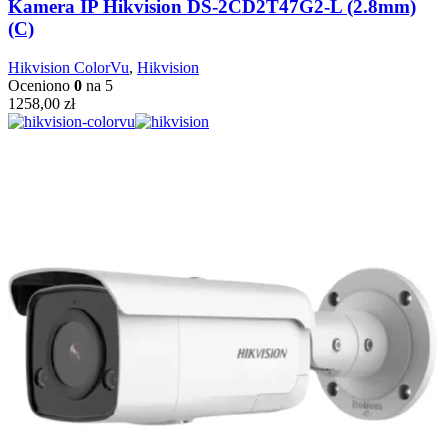
Kamera IP Hikvision DS-2CD2T47G2-L (2.8mm)
(C)
Hikvision ColorVu
,
Hikvision
Oceniono
0
na 5
1258,00
zł