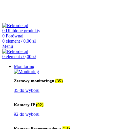
505 660 661
biuro@rekorder.pl
505 660 661
biuro@rekorder.pl
0
Ulubione produkty
0
Porównaj
0
element
/
0,00
zł
Menu
0
element
/
0,00
zł
Monitoring
Zestawy monitoringu
(35)
35 do wyboru
Kamery IP
(92)
92 do wyboru
Kamery Bezprzewodowe
(14)