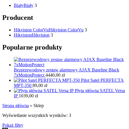
Biały
Biały
3
Producent
Hikvision ColorVu
Hikvision ColorVu
3
Hikvision
Hikvision
3
Popularne produkty
Bezprzewodowy zestaw alarmowy AJAX Baseline Black
7xMotionProtect
4440,00
zł
Pilot Satel PERFECTA
MPT-350
89,00
zł
Płyta główna SATEL Versa
IP
1039,00
zł
Strona główna
»
Sklep
Wyświetlanie wszystkich wyników: 3
Pokaż filtry