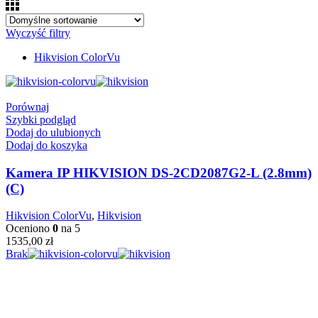
Wyczyść filtry
Hikvision ColorVu
Porównaj
Szybki podgląd
Dodaj do ulubionych
Dodaj do koszyka
Kamera IP HIKVISION DS-2CD2087G2-L (2.8mm)
(C)
Hikvision ColorVu
,
Hikvision
Oceniono
0
na 5
1535,00
zł
Brak