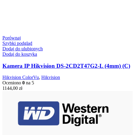
Porównaj
Szybki podgląd
Dodaj do ulubionych
Dodaj do koszyka
Kamera IP Hikvision DS-2CD2T47G2-L (4mm) (C)
Hikvision ColorVu
,
Hikvision
Oceniono
0
na 5
1144,00
zł