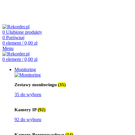
505 660 661
biuro@rekorder.pl
505 660 661
biuro@rekorder.pl
0
Ulubione produkty
0
Porównaj
0
element
/
0,00
zł
Menu
0
element
/
0,00
zł
Monitoring
Zestawy monitoringu
(35)
35 do wyboru
Kamery IP
(92)
92 do wyboru
Kamery Bezprzewodowe
(14)