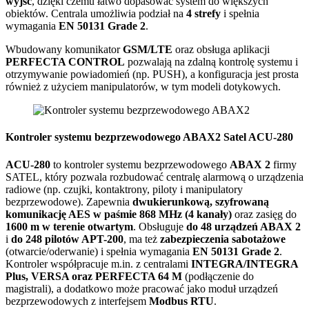
wyjść
, dzięki czemu łatwo dopasować system do większych
obiektów. Centrala umożliwia podział na
4 strefy
i spełnia
wymagania
EN 50131 Grade 2
.
Wbudowany komunikator
GSM/LTE
oraz obsługa aplikacji
PERFECTA CONTROL
pozwalają na zdalną kontrolę systemu i
otrzymywanie powiadomień (np. PUSH), a konfiguracja jest prosta
również z użyciem manipulatorów, w tym modeli dotykowych.
Kontroler systemu bezprzewodowego ABAX2 Satel ACU-280
ACU-280
to kontroler systemu bezprzewodowego
ABAX 2
firmy
SATEL
, który pozwala rozbudować centralę alarmową o urządzenia
radiowe (np. czujki, kontaktrony, piloty i manipulatory
bezprzewodowe). Zapewnia
dwukierunkową, szyfrowaną
komunikację AES w paśmie 868 MHz (4 kanały)
oraz zasięg do
1600 m w terenie otwartym
. Obsługuje
do 48 urządzeń ABAX 2
i
do 248 pilotów APT-200
, ma też
zabezpieczenia sabotażowe
(otwarcie/oderwanie) i spełnia wymagania
EN 50131 Grade 2
.
Kontroler współpracuje m.in. z centralami
INTEGRA/INTEGRA
Plus, VERSA oraz PERFECTA 64 M
(podłączenie do
magistrali), a dodatkowo może pracować jako moduł urządzeń
bezprzewodowych z interfejsem
Modbus RTU
.