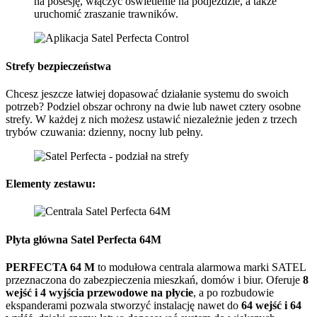
na posesję, włączyć oświetlenie na podjeździe, a także
uruchomić zraszanie trawników.
Strefy bezpieczeństwa
Chcesz jeszcze łatwiej dopasować działanie systemu do swoich
potrzeb? Podziel obszar ochrony na dwie lub nawet cztery osobne
strefy. W każdej z nich możesz ustawić niezależnie jeden z trzech
trybów czuwania: dzienny, nocny lub pełny.
Elementy zestawu:
Płyta główna Satel Perfecta 64M
PERFECTA 64 M
to modułowa centrala alarmowa marki
SATEL
przeznaczona do zabezpieczenia mieszkań, domów i biur. Oferuje
8
wejść i 4 wyjścia przewodowe na płycie
, a po rozbudowie
ekspanderami pozwala stworzyć instalację nawet do
64 wejść i 64