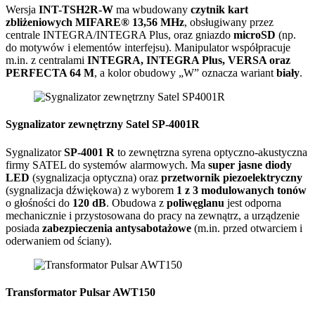
Wersja
INT-TSH2R-W
ma wbudowany
czytnik kart
zbliżeniowych MIFARE® 13,56 MHz
, obsługiwany przez
centrale INTEGRA/INTEGRA Plus, oraz gniazdo
microSD
(np.
do motywów i elementów interfejsu). Manipulator współpracuje
m.in. z centralami
INTEGRA, INTEGRA Plus, VERSA oraz
PERFECTA 64 M
, a kolor obudowy „W” oznacza wariant
biały
.
Sygnalizator zewnętrzny Satel SP-4001R
Sygnalizator
SP-4001 R
to zewnętrzna syrena optyczno-akustyczna
firmy
SATEL
do systemów alarmowych. Ma
super jasne diody
LED
(sygnalizacja optyczna) oraz
przetwornik piezoelektryczny
(sygnalizacja dźwiękowa) z wyborem
1 z 3 modulowanych tonów
o głośności do
120 dB
. Obudowa z
poliwęglanu
jest odporna
mechanicznie i przystosowana do pracy na zewnątrz, a urządzenie
posiada
zabezpieczenia antysabotażowe
(m.in. przed otwarciem i
oderwaniem od ściany).
Transformator Pulsar AWT150