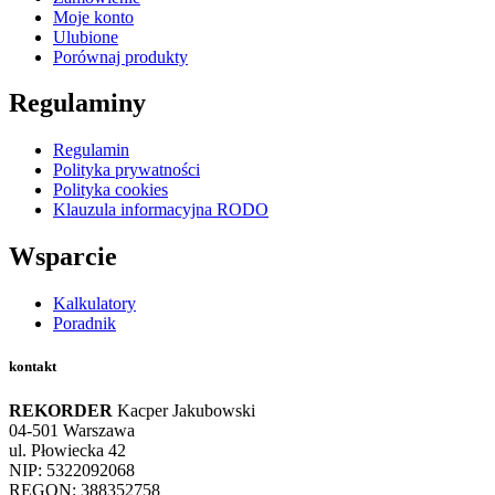
Moje konto
Ulubione
Porównaj produkty
Regulaminy
Regulamin
Polityka prywatności
Polityka cookies
Klauzula informacyjna RODO
Wsparcie
Kalkulatory
Poradnik
kontakt
REKORDER
Kacper Jakubowski
04-501 Warszawa
ul. Płowiecka 42
NIP: 5322092068
REGON: 388352758