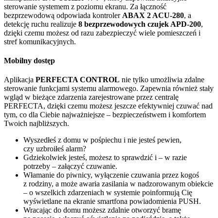
sterowanie systemem z poziomu ekranu. Za łączność
bezprzewodową odpowiada kontroler
ABAX 2 ACU-280
, a
detekcję ruchu realizuje
8 bezprzewodowych czujek APD-200
,
dzięki czemu możesz od razu zabezpieczyć wiele pomieszczeń i
stref komunikacyjnych.
Mobilny dostęp
Aplikacja
PERFECTA CONTROL
nie tylko umożliwia zdalne
sterowanie funkcjami systemu alarmowego. Zapewnia również stały
wgląd w bieżące zdarzenia zarejestrowane przez centralę
PERFECTA, dzięki czemu możesz jeszcze efektywniej czuwać nad
tym, co dla Ciebie najważniejsze – bezpieczeństwem i komfortem
Twoich najbliższych.
Wyszedłeś z domu w pośpiechu i nie jesteś pewien,
czy uzbroiłeś alarm?
Gdziekolwiek jesteś, możesz to sprawdzić i – w razie
potrzeby – załączyć czuwanie.
Włamanie do piwnicy, wyłączenie czuwania przez kogoś
z rodziny, a może awaria zasilania w nadzorowanym obiekcie
– o wszelkich zdarzeniach w systemie poinformują Cię
wyświetlane na ekranie smartfona powiadomienia PUSH.
Wracając do domu możesz zdalnie otworzyć bramę