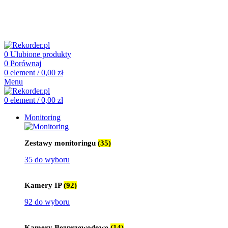
505 660 661
biuro@rekorder.pl
505 660 661
biuro@rekorder.pl
0
Ulubione produkty
0
Porównaj
0
element
/
0,00
zł
Menu
0
element
/
0,00
zł
Monitoring
Zestawy monitoringu
(35)
35 do wyboru
Kamery IP
(92)
92 do wyboru
Kamery Bezprzewodowe
(14)