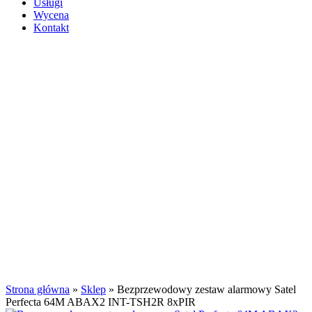
Usługi
Wycena
Kontakt
Kliknij aby powiększyć
Strona główna
»
Sklep
»
Bezprzewodowy zestaw alarmowy Satel
Perfecta 64M ABAX2 INT-TSH2R 8xPIR