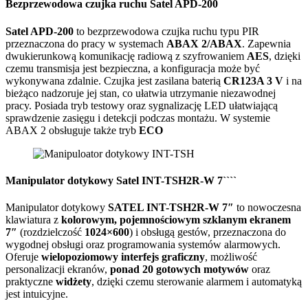
Bezprzewodowa czujka ruchu Satel APD-200
Satel APD-200
to bezprzewodowa czujka ruchu typu PIR
przeznaczona do pracy w systemach
ABAX 2/ABAX
. Zapewnia
dwukierunkową komunikację radiową z szyfrowaniem
AES
, dzięki
czemu transmisja jest bezpieczna, a konfiguracja może być
wykonywana zdalnie. Czujka jest zasilana baterią
CR123A 3 V
i na
bieżąco nadzoruje jej stan, co ułatwia utrzymanie niezawodnej
pracy. Posiada tryb testowy oraz sygnalizację LED ułatwiającą
sprawdzenie zasięgu i detekcji podczas montażu. W systemie
ABAX 2 obsługuje także tryb
ECO
Manipulator dotykowy Satel INT-TSH2R-W 7````
Manipulator dotykowy
SATEL INT-TSH2R-W 7″
to nowoczesna
klawiatura z
kolorowym, pojemnościowym szklanym ekranem
7″
(rozdzielczość
1024×600
) i obsługą gestów, przeznaczona do
wygodnej obsługi oraz programowania systemów alarmowych.
Oferuje
wielopoziomowy interfejs graficzny
, możliwość
personalizacji ekranów,
ponad 20 gotowych motywów
oraz
praktyczne
widżety
, dzięki czemu sterowanie alarmem i automatyką
jest intuicyjne.