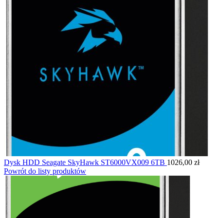
Dysk HDD Seagate SkyHawk ST6000VX009 6TB
1026,00
zł
Powrót do listy produktów