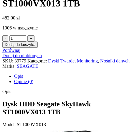
ST1000VX013 1TB
482,00
zł
1906 w magazynie
ilość
Dysk
Dodaj do koszyka
HDD
Porównaj
Seagate
Dodaj do ulubionych
SkyHawk
SKU:
39779
Kategorie:
Dyski Twarde
,
Monitoring
,
Nośniki danych
ST1000VX013
Marka:
SEAGATE
1TB
Opis
Opinie (0)
Opis
Dysk HDD Seagate SkyHawk
ST1000VX013 1TB
Model: ST1000VX013