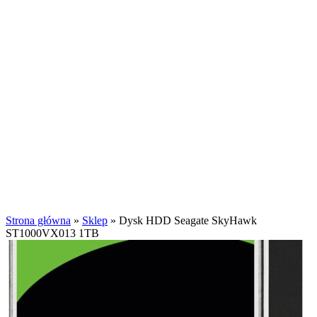
Kliknij aby powiększyć
Strona główna
»
Sklep
»
Dysk HDD Seagate SkyHawk
ST1000VX013 1TB