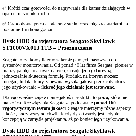
✅ Krótki czas gotowości do nagrywania dla kamer działających w
oparciu o czujniki ruchu.
✅ Całodobowa praca ciągła oraz średni czas między awariami na
poziomie 1 miliona godzin.
Dysk HDD do rejestratora Seagate SkyHawk
ST1000VX013 1TB – Przeznaczenie
Seagate to rynkowy lider w zakresie pamięci masowych do
systemów monitorowania. Od ponad 40 lat firma Seagate, pionier w
branży pamięci masowej danych, stosuje jedną klarowną, a
jednocześnie skuteczną formułę. Produkt, na którym możesz
polegać, to taki, który zapewnia wysoką jakość przez cały okres
jego użytkowania –
ilekroć jego działanie jest testowane
.
Dlatego właśnie zapewnianie jakości produktu to praca, która nie
ma końca. Rozwiązania Seagate są poddawane
ponad 160
rygorystycznym testom jakości
. Seagate mierzymy różne aspekty
jakości, począwszy od chwili, kiedy dysk twardy jest jedynie
koncepcją w zamyśle projektanta, aż po koniec jego użytkowania.
Dysk HDD do rejestratora Seagate SkyHawk