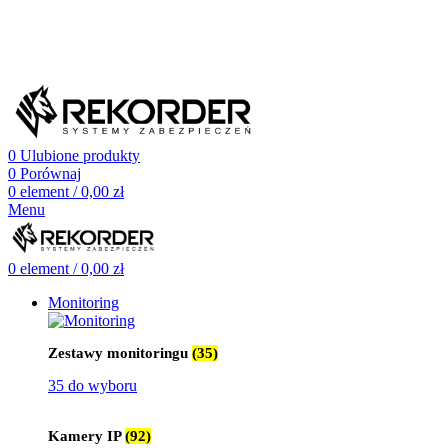
505 660 661
biuro@rekorder.pl
505 660 661
biuro@rekorder.pl
0
Ulubione produkty
0
Porównaj
0
element
/
0,00
zł
Menu
0
element
/
0,00
zł
Monitoring
Zestawy monitoringu
(35)
35 do wyboru
Kamery IP
(92)