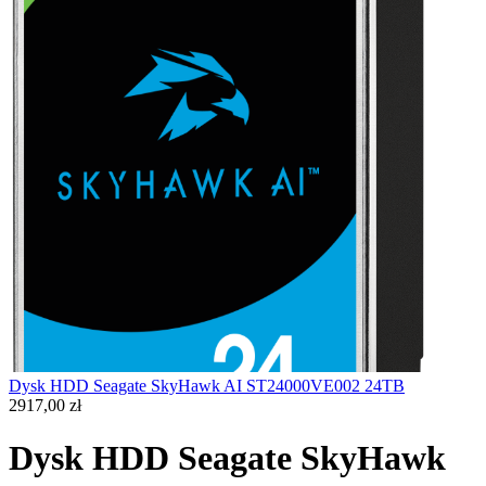
Dysk HDD Seagate SkyHawk AI ST24000VE002 24TB
2917,00
zł
Dysk HDD Seagate SkyHawk