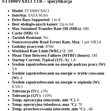
ST1000VX013 1TB – specyfikacja
Model
: ST1000VX013
Interfejs
: SATA 6Gb/s
Drive Bays Supported
: 1 to 8
Ilość obsługiwanych kamer
: Up to 64
Max Sustained Transfer Rate OD (MB/s)
: 180
Cache (MB)
: 64
Tarnish Resistant
: No
Nonrecoverable Read Errors Rate, Max
: 1 per 10E14
Godziny pracy/rok
: 8760
Workload Rate Limit (WRL)^2
: 180
Mean Time Between Failures (MTBF) (hours)
: 1M
Startup Current, Typical (12V, A)
: 1.8
Średnie zapotrzebowanie na energie podczas pracy (W)
:
5.6
Średnie zapotrzebowanie na energie w trybie czuwania
(W)
: 4
Średnie zapotrzebowanie na energie w uśpieniu (W)
:
0.5/0.5
Tolerancja (5V)
: ±5%
Tolerancja (12V)
: ±10%
Temp. operacyjna (otoczenie, min °C)
: 0
Temp. operacyjna (obudowa, max °C)
: 70
Temp. przechowywania (otoczenie, min °C)
: –40