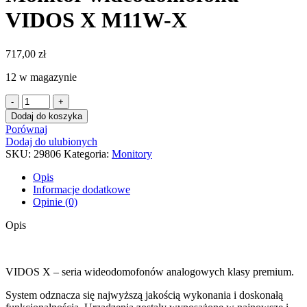
VIDOS X M11W-X
717,00
zł
12 w magazynie
ilość
Monitor
Dodaj do koszyka
wideodomofonu
Porównaj
VIDOS
Dodaj do ulubionych
X
SKU:
29806
Kategoria:
Monitory
M11W-
X
Opis
Informacje dodatkowe
Opinie (0)
Opis
VIDOS X – seria wideodomofonów analogowych klasy premium.
System odznacza się najwyższą jakością wykonania i doskonałą