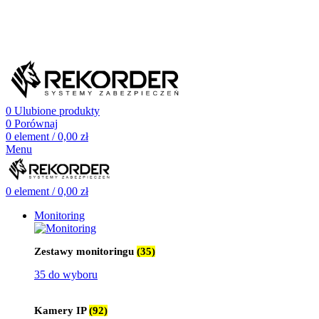
505 660 661
biuro@rekorder.pl
505 660 661
biuro@rekorder.pl
0
Ulubione produkty
0
Porównaj
0
element
/
0,00
zł
Menu
0
element
/
0,00
zł
Monitoring
Zestawy monitoringu
(35)
35 do wyboru
Kamery IP
(92)