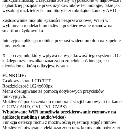
funkcjonalnością. Urządzenia zostały wyposażone w najnowsze i
najbardziej pożądane przez użytkowników technologie, takie jak
wysokiej rozdzielczości monitory i szerokokątne kamery AHD.
Zastosowanie modułu łączności bezprzewodowej Wi-Fi w
wybranych modelach umożliwia przekierowanie rozmów na
smartfon użytkownika.
Intuicyjna aplikacja mobilna przenosi wideodomofon na zupełnie
inny poziom.
X – to czynnik, który wpływa na wyjątkowość tego systemu. Dla
każdego użytkownika oznacza on zupełnie coś innego, jest
niewiadomą, którą odkryjesz ty sam.
FUNKCJE:
7-calowy ekran LCD TFT
Rozdzielczość 1024x600px
Menu obsługiwane za pomocą dotykowych przycisków
funkcyjnych.
Możliwość podłączenia do monitora 2 stacji bramowych i 2 kamer
C CTV ( AHD, CVI, TVI, CVBS)
Wbudowane WiFi umożliwia przekierowanie rozmowy na
aplikację mobilną ( audio/wideo)
Funkcja detekcji ruchu z możliwością rejestracji zdjęć i filmów
Możliwość otwierania elektrozaczepu oraz bramy automatycznej