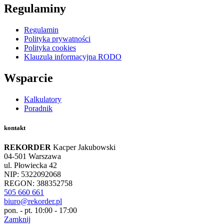
Regulaminy
Regulamin
Polityka prywatności
Polityka cookies
Klauzula informacyjna RODO
Wsparcie
Kalkulatory
Poradnik
kontakt
REKORDER
Kacper Jakubowski
04-501 Warszawa
ul. Płowiecka 42
NIP: 5322092068
REGON: 388352758
505 660 661
biuro@rekorder.pl
pon. - pt. 10:00 - 17:00
Zamknij