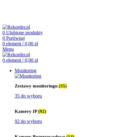
505 660 661
biuro@rekorder.pl
505 660 661
biuro@rekorder.pl
0
Ulubione produkty
0
Porównaj
0
element
/
0,00
zł
Menu
0
element
/
0,00
zł
Monitoring
Zestawy monitoringu
(35)
35 do wyboru
Kamery IP
(92)
92 do wyboru
Kamery Bezprzewodowe
(14)