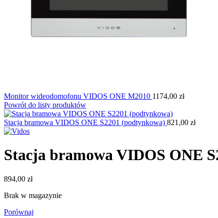
Monitor wideodomofonu VIDOS ONE M2010
1174,00
zł
Powrót do listy produktów
Stacja bramowa VIDOS ONE S2201 (podtynkowa)
821,00
zł
Stacja bramowa VIDOS ONE S2
894,00
zł
Brak w magazynie
Porównaj