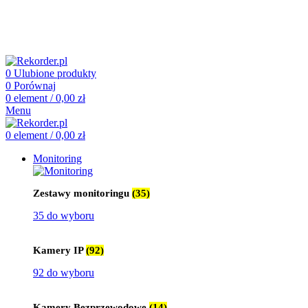
505 660 661
biuro@rekorder.pl
505 660 661
biuro@rekorder.pl
0
Ulubione produkty
0
Porównaj
0
element
/
0,00
zł
Menu
0
element
/
0,00
zł
Monitoring
Zestawy monitoringu
(35)
35 do wyboru
Kamery IP
(92)
92 do wyboru
Kamery Bezprzewodowe
(14)