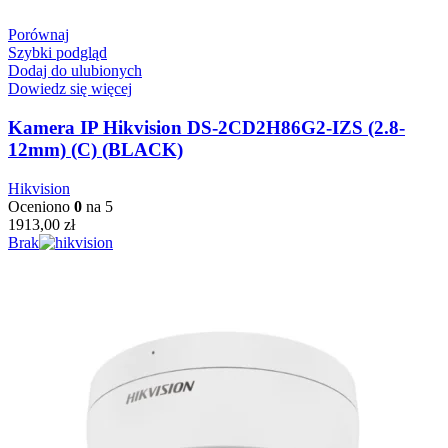
Porównaj
Szybki podgląd
Dodaj do ulubionych
Dowiedz się więcej
Kamera IP Hikvision DS-2CD2H86G2-IZS (2.8-
12mm) (C) (BLACK)
Hikvision
Oceniono
0
na 5
1913,00
zł
Brak