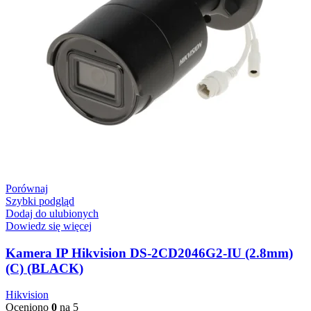
Porównaj
Szybki podgląd
Dodaj do ulubionych
Dowiedz się więcej
Kamera IP Hikvision DS-2CD2046G2-IU (2.8mm)
(C) (BLACK)
Hikvision
Oceniono
0
na 5