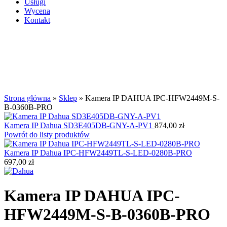
Usługi
Wycena
Kontakt
Kliknij aby powiększyć
Strona główna
»
Sklep
»
Kamera IP DAHUA IPC-HFW2449M-S-
B-0360B-PRO
Kamera IP Dahua SD3E405DB-GNY-A-PV1
874,00
zł
Powrót do listy produktów
Kamera IP Dahua IPC-HFW2449TL-S-LED-0280B-PRO
697,00
zł
Kamera IP DAHUA IPC-
HFW2449M-S-B-0360B-PRO