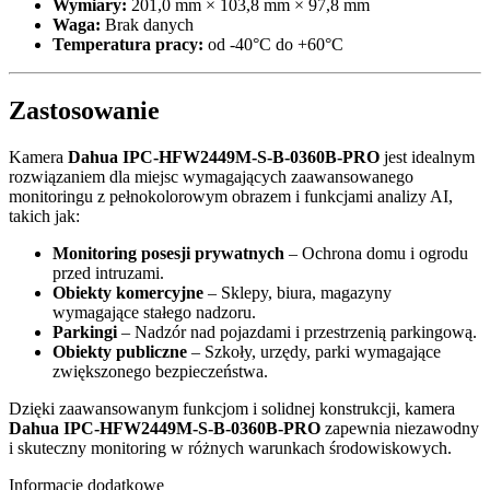
Wymiary:
201,0 mm × 103,8 mm × 97,8 mm
Waga:
Brak danych
Temperatura pracy:
od -40°C do +60°C
Zastosowanie
Kamera
Dahua IPC-HFW2449M-S-B-0360B-PRO
jest idealnym
rozwiązaniem dla miejsc wymagających zaawansowanego
monitoringu z pełnokolorowym obrazem i funkcjami analizy AI,
takich jak:
Monitoring posesji prywatnych
– Ochrona domu i ogrodu
przed intruzami.
Obiekty komercyjne
– Sklepy, biura, magazyny
wymagające stałego nadzoru.
Parkingi
– Nadzór nad pojazdami i przestrzenią parkingową.
Obiekty publiczne
– Szkoły, urzędy, parki wymagające
zwiększonego bezpieczeństwa.
Dzięki zaawansowanym funkcjom i solidnej konstrukcji, kamera
Dahua IPC-HFW2449M-S-B-0360B-PRO
zapewnia niezawodny
i skuteczny monitoring w różnych warunkach środowiskowych.
Informacje dodatkowe