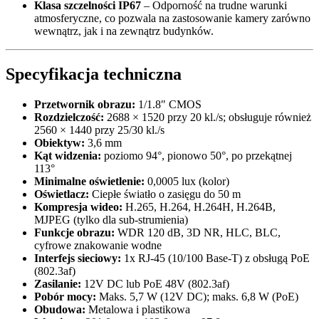
Klasa szczelności IP67
– Odporność na trudne warunki
atmosferyczne, co pozwala na zastosowanie kamery zarówno
wewnątrz, jak i na zewnątrz budynków.
Specyfikacja techniczna
Przetwornik obrazu:
1/1.8″ CMOS
Rozdzielczość:
2688 × 1520 przy 20 kl./s; obsługuje również
2560 × 1440 przy 25/30 kl./s
Obiektyw:
3,6 mm
Kąt widzenia:
poziomo 94°, pionowo 50°, po przekątnej
113°
Minimalne oświetlenie:
0,0005 lux (kolor)
Oświetlacz:
Ciepłe światło o zasięgu do 50 m
Kompresja wideo:
H.265, H.264, H.264H, H.264B,
MJPEG (tylko dla sub-strumienia)
Funkcje obrazu:
WDR 120 dB, 3D NR, HLC, BLC,
cyfrowe znakowanie wodne
Interfejs sieciowy:
1x RJ-45 (10/100 Base-T) z obsługą PoE
(802.3af)
Zasilanie:
12V DC lub PoE 48V (802.3af)
Pobór mocy:
Maks. 5,7 W (12V DC); maks. 6,8 W (PoE)
Obudowa:
Metalowa i plastikowa