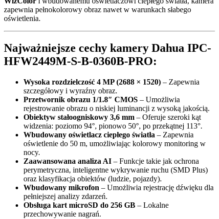
WizColor
i wbudowanemu oświetlaczowi ciepłego światła, kamera
zapewnia pełnokolorowy obraz nawet w warunkach słabego
oświetlenia.
Najważniejsze cechy kamery Dahua IPC-
HFW2449M-S-B-0360B-PRO:
Wysoka rozdzielczość 4 MP (2688 × 1520)
– Zapewnia
szczegółowy i wyraźny obraz.
Przetwornik obrazu 1/1.8″ CMOS
– Umożliwia
rejestrowanie obrazu o niskiej luminancji z wysoką jakością.
Obiektyw stałoogniskowy 3,6 mm
– Oferuje szeroki kąt
widzenia: poziomo 94°, pionowo 50°, po przekątnej 113°.
Wbudowany oświetlacz ciepłego światła
– Zapewnia
oświetlenie do 50 m, umożliwiając kolorowy monitoring w
nocy.
Zaawansowana analiza AI
– Funkcje takie jak ochrona
perymetryczna, inteligentne wykrywanie ruchu (SMD Plus)
oraz klasyfikacja obiektów (ludzie, pojazdy).
Wbudowany mikrofon
– Umożliwia rejestrację dźwięku dla
pełniejszej analizy zdarzeń.
Obsługa kart microSD do 256 GB
– Lokalne
przechowywanie nagrań.