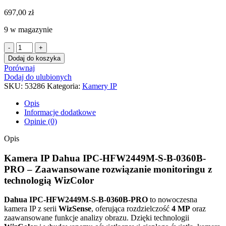
697,00
zł
9 w magazynie
ilość
Kamera
Dodaj do koszyka
IP
Porównaj
DAHUA
Dodaj do ulubionych
IPC-
SKU:
53286
Kategoria:
Kamery IP
HFW2449M-
S-
Opis
B-
Informacje dodatkowe
0360B-
Opinie (0)
PRO
Opis
Kamera IP Dahua IPC-HFW2449M-S-B-0360B-
PRO – Zaawansowane rozwiązanie monitoringu z
technologią WizColor
Dahua IPC-HFW2449M-S-B-0360B-PRO
to nowoczesna
kamera IP z serii
WizSense
, oferująca rozdzielczość
4 MP
oraz
zaawansowane funkcje analizy obrazu. Dzięki technologii