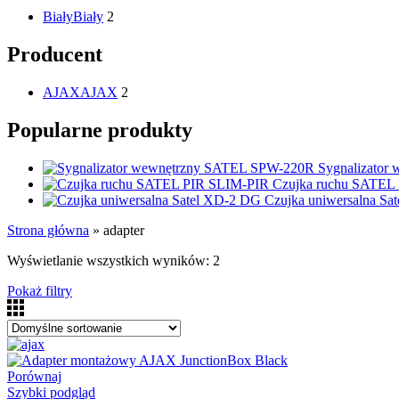
Biały
Biały
2
Producent
AJAX
AJAX
2
Popularne produkty
Sygnalizato
Czujka ruchu SATEL
Czujka uniwersalna S
Strona główna
»
adapter
Wyświetlanie wszystkich wyników: 2
Pokaż filtry
Porównaj
Szybki podgląd