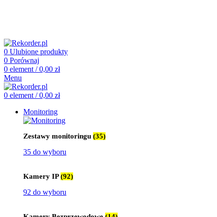
505 660 661
biuro@rekorder.pl
505 660 661
biuro@rekorder.pl
0
Ulubione produkty
0
Porównaj
0
element
/
0,00
zł
Menu
0
element
/
0,00
zł
Monitoring
Zestawy monitoringu
(35)
35 do wyboru
Kamery IP
(92)
92 do wyboru
Kamery Bezprzewodowe
(14)