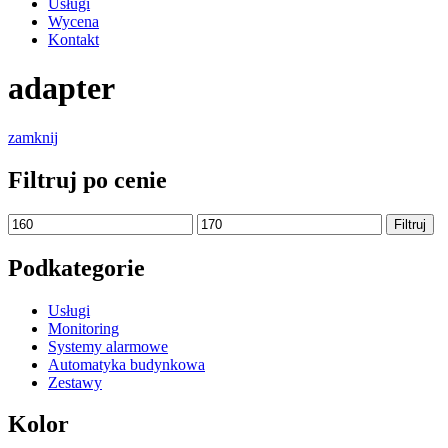
Usługi
Wycena
Kontakt
adapter
zamknij
Filtruj po cenie
Cena
Cena
Filtruj
min
max
Podkategorie
Usługi
Monitoring
Systemy alarmowe
Automatyka budynkowa
Zestawy
Kolor