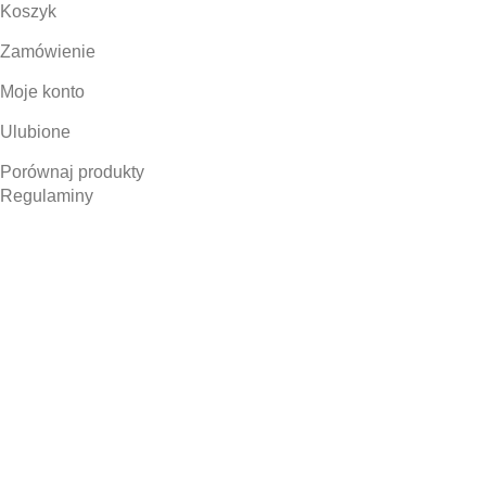
Koszyk
Zamówienie
Moje konto
Ulubione
Porównaj produkty
Regulaminy
Regulamin
Polityka prywatności
Polityka cookies
Klauzula informacyjna RODO
Wsparcie
Kalkulatory
Poradnik