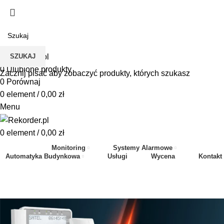
505 660 661
biuro@rekorder.pl
505 660 661
biuro@rekorder.pl
SZUKAJ
0
Ulubione produkty
Zacznij pisać aby zobaczyć produkty, których szukasz
0
Porównaj
0
element
/
0,00
zł
Menu
0
element
/
0,00
zł
Monitoring
Systemy Alarmowe
Automatyka Budynkowa
Usługi
Wycena
Kontakt
Tagi Archiwum Porównanie
STRONA GŁÓWNA
»
PORÓWNANIE