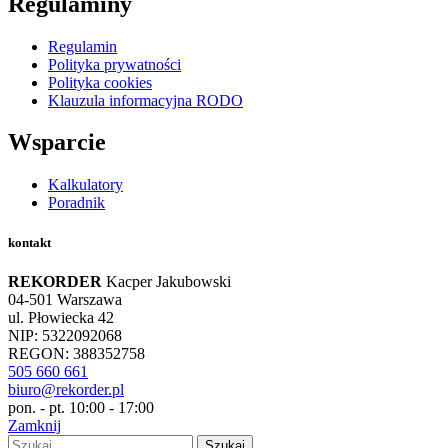
Regulaminy
Regulamin
Polityka prywatności
Polityka cookies
Klauzula informacyjna RODO
Wsparcie
Kalkulatory
Poradnik
kontakt
REKORDER
Kacper Jakubowski
04-501 Warszawa
ul. Płowiecka 42
NIP: 5322092068
REGON: 388352758
505 660 661
biuro@rekorder.pl
pon. - pt. 10:00 - 17:00
Zamknij
Szukaj