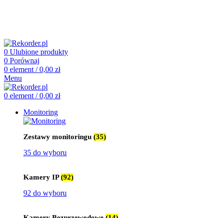
505 660 661
biuro@rekorder.pl
505 660 661
biuro@rekorder.pl
0
Ulubione produkty
0
Porównaj
0
element
/
0,00
zł
Menu
0
element
/
0,00
zł
Monitoring
Zestawy monitoringu
(35)
35 do wyboru
Kamery IP
(92)
92 do wyboru
Kamery Bezprzewodowe
(14)