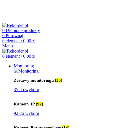
505 660 661
biuro@rekorder.pl
505 660 661
biuro@rekorder.pl
0
Ulubione produkty
0
Porównaj
0
element
/
0,00
zł
Menu
0
element
/
0,00
zł
Monitoring
Zestawy monitoringu
(35)
35 do wyboru
Kamery IP
(92)
92 do wyboru
Kamery Bezprzewodowe
(14)