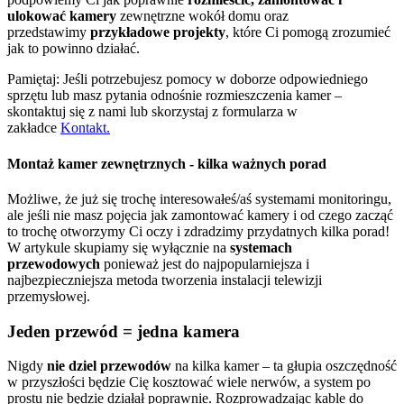
ulokować kamery
zewnętrzne wokół domu oraz
przedstawimy
przykładowe projekty
, które Ci pomogą zrozumieć
jak to powinno działać.
Pamiętaj: Jeśli potrzebujesz pomocy w doborze odpowiedniego
sprzętu lub masz pytania odnośnie rozmieszczenia kamer –
skontaktuj się z nami lub skorzystaj z formularza w
zakładce
Kontakt.
Montaż kamer zewnętrznych - kilka ważnych porad
Możliwe, że już się trochę interesowałeś/aś systemami monitoringu,
ale jeśli nie masz pojęcia jak zamontować kamery i od czego zacząć
to trochę otworzymy Ci oczy i zdradzimy przydatnych kilka porad!
W artykule skupiamy się wyłącznie na
systemach
przewodowych
ponieważ jest do najpopularniejsza i
najbezpieczniejsza metoda tworzenia instalacji telewizji
przemysłowej.
Jeden przewód = jedna kamera
Nigdy
nie dziel przewodów
na kilka kamer – ta głupia oszczędność
w przyszłości będzie Cię kosztować wiele nerwów, a system po
prostu nie będzie działał poprawnie. Rozprowadzając kable do