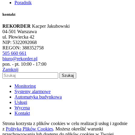
Poradnik
kontakt
REKORDER
Kacper Jakubowski
04-501 Warszawa
ul. Płowiecka 42
NIP: 5322092068
REGON: 388352758
505 660 661
biuro@rekorder.pl
pon. - pt. 10:00 - 17:00
Zamknij
Szukaj
Monitoring
Systemy alarmowe
Automatyka budynkowa
Usługi
Wycena
Kontakt
Strona korzysta z plików cookies w celu realizacji usług i zgodnie
z
Polityką Plików Cookies
. Możesz określić warunki
przechowywania lub dostępu do plików cookies w Twojej