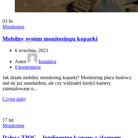
03
lis
Monitoring
Mobilny system monitoringu koparki
6 września, 2023
Autor
Instalator
0
komentarze
Jak działa mobilny monitoring koparki? Monitoring placu budowy
stał się już standardem, ale czy widziałeś kiedyś kamery
zainstalowane n...
Czytaj dalej
17
lut
Monitoring
Dahua TIOC – Inteligentne kamery z alarmem