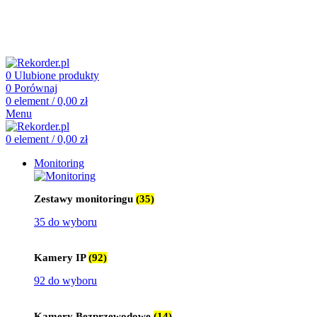
505 660 661
biuro@rekorder.pl
505 660 661
biuro@rekorder.pl
0
Ulubione produkty
0
Porównaj
0
element
/
0,00
zł
Menu
0
element
/
0,00
zł
Monitoring
Zestawy monitoringu
(35)
35 do wyboru
Kamery IP
(92)
92 do wyboru
Kamery Bezprzewodowe
(14)