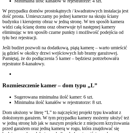
Minimalna ilość kanałów w rejestratorze: 4 szt.
W przypadku domów prostokątnych / kwadratowych instalacja jest
dość prosta. Umieszczamy po jednej kamerze na skraju ściany
budynku i kierujemy obraz w jedną stronę. W ten sposób kamera
widzi całą ścianę domu oraz obserwuje tył następnej kamery
eliminując w ten sposób czarne punkty i możliwość podejścia od
tyłu bez rejestracji.
Jeśli budżet pozwoli na dodatkową, piątą kamerę – warto umieścić
ją gdzieś w okolicy drzwi wejściowych lub bramy garażowej.
Pamiętaj, że do podłączenia 5 kamer – będziesz potrzebował/a
rejestrator 8-kanałowy.
Rozmieszczenie kamer – dom typu „L”
Sugerowana minimalna ilość kamer: 6 szt.
Minimalna ilość kanałów w rejestratorze: 8 szt.
Dom ułożony w literę “L” to najczęściej projekt typu kwadrat z
dołożonym garażem. W tym przypadku kamery możemy ułożyć też
w jedną stronę lub jak w naszym projekcie z miejscem krzyżowania
przed garażem oraz jedną kamerą w rogu, która znajdować się