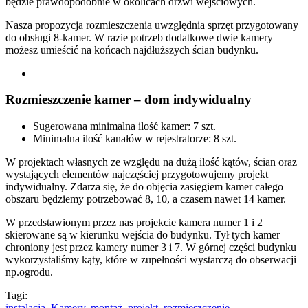
będzie prawdopodobnie w okolicach drzwi wejściowych.
Nasza propozycja rozmieszczenia uwzględnia sprzęt przygotowany
do obsługi 8-kamer. W razie potrzeb dodatkowe dwie kamery
możesz umieścić na końcach najdłuższych ścian budynku.
Rozmieszczenie kamer – dom indywidualny
Sugerowana minimalna ilość kamer: 7 szt.
Minimalna ilość kanałów w rejestratorze: 8 szt.
W projektach własnych ze względu na dużą ilość kątów, ścian oraz
wystających elementów najczęściej przygotowujemy projekt
indywidualny. Zdarza się, że do objęcia zasięgiem kamer całego
obszaru będziemy potrzebować 8, 10, a czasem nawet 14 kamer.
W przedstawionym przez nas projekcie kamera numer 1 i 2
skierowane są w kierunku wejścia do budynku. Tył tych kamer
chroniony jest przez kamery numer 3 i 7. W górnej części budynku
wykorzystaliśmy kąty, które w zupełności wystarczą do obserwacji
np.ogrodu.
Tagi:
instalacja
,
Kamery
,
montaż
,
projekt
,
rozmieszczenie