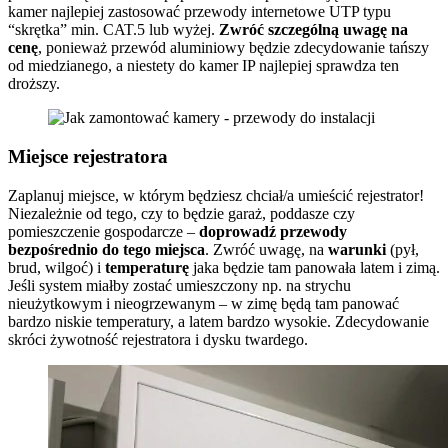
kamer najlepiej zastosować przewody internetowe UTP typu
“skrętka” min. CAT.5 lub wyżej.
Zwróć szczególną uwagę na
cenę
, ponieważ przewód aluminiowy będzie zdecydowanie tańszy
od miedzianego, a niestety do kamer IP najlepiej sprawdza ten
droższy.
Miejsce rejestratora
Zaplanuj miejsce, w którym będziesz chciał/a umieścić rejestrator!
Niezależnie od tego, czy to będzie garaż, poddasze czy
pomieszczenie gospodarcze –
doprowadź przewody
bezpośrednio do tego miejsca
. Zwróć uwagę, na
warunki
(pył,
brud, wilgoć) i
temperaturę
jaka będzie tam panowała latem i zimą.
Jeśli system miałby zostać umieszczony np. na strychu
nieużytkowym i nieogrzewanym – w zimę będą tam panować
bardzo niskie temperatury, a latem bardzo wysokie. Zdecydowanie
skróci żywotność rejestratora i dysku twardego.